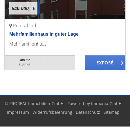
640.000,- €
Remscheid
Mehrfamilienhaus in guter Lage
Mehrfamilienhaus
788 m²
FLÄCHE
© PROREAL Immobilien GmbH
Powered by Immonia GmbH
Impressum
Widerrufsbelehrung
Datenschutz
Sitemap