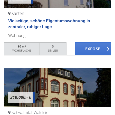
Xanten
Vielseitige, schöne Eigentumswohnung in
zentraler, ruhiger Lage
Wohnung
80 m²
3
WOHNFLÄCHE
ZIMMER
310.000,- €
Schwalmtal-Waldniel