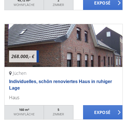
45,12 m²
2
WOHNFLÄCHE
ZIMMER
268.000,- €
Jüchen
Individuelles, schön renoviertes Haus in ruhiger
Lage
Haus
160 m²
5
WOHNFLÄCHE
ZIMMER