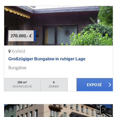
370.000,- €
Krefeld
Großzügiger Bungalow in ruhiger Lage
Bungalow
256 m²
6
WOHNFLÄCHE
ZIMMER