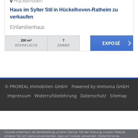
Hückelhoven
Haus im Sylter Stil in Hückelhoven-Ratheim zu
verkaufen
Einfamilienhaus
200 m²
7
WOHNFLÄCHE
ZIMMER
© PROREAL Immobilien GmbH
Powered by Immonia GmbH
Impressum
Widerrufsbelehrung
Datenschutz
Sitemap
Cookies erleichtern die Bereitstellung unserer Dienste. Mit der Nutzung unserer Website
erklären Sie sich damit einverstanden, dass wir Cookies verwenden. Weiterführende