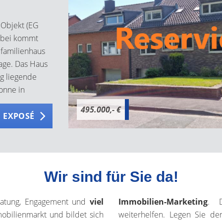
 Objekt (EG
erbei kommt
ifamilienhaus
rage. Das Haus
ig liegende
onne in
gnet für Käufer
495.000,- €
fnisse. Das
 EXPOSÉ
 Haus gelegene
tes erreichbar.
 ist ein
ist in einem
Wir sind für Sie da!
d könnte
d
eratung, Engagement und
viel
Immobilien-Marketing
. D
cher
obilienmarkt und bildet sich
weiterhelfen. Legen Sie de
lgt