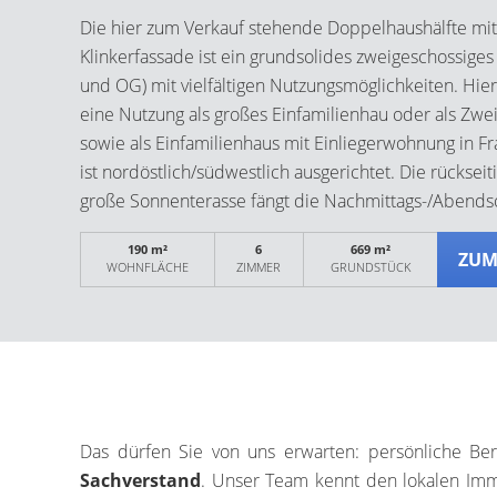
Die hier zum Verkauf stehende Doppelhaushälfte mit
Klinkerfassade ist ein grundsolides zweigeschossiges
und OG) mit vielfältigen Nutzungsmöglichkeiten. Hi
eine Nutzung als großes Einfamilienhau oder als Zwe
sowie als Einfamilienhaus mit Einliegerwohnung in F
ist nordöstlich/südwestlich ausgerichtet. Die rückseit
große Sonnenterasse fängt die Nachmittags-/Abends
besonderem Maße ein. Insgesamt ist das Objekt geei
190 m²
6
669 m²
mit Raumbedarf zur Realisierung individueller Bedür
ZUM
WOHNFLÄCHE
ZIMMER
GRUNDSTÜCK
Grundstück ist rundum eingefriedet. Das hinter dem
große Grundstück ist über die Vorderseite des Objek
Die Immobilie ist in Massivbauweise erstellt. Das Dach
Satteldach und mit Tonziegeln belegt. Die Immobilie 
dem Alter entsprechenden ordentlichen Zustand un
grundsätzlich sofort bezogen werden, gleichwohl sin
Das dürfen Sie von uns erwarten: persönliche B
Renovierungsmaßnahmen in Abhängigkeit energetis
Sachverstand
. Unser Team kennt den lokalen Imm
Optimierungen opportun. Das Objekt teilt sich wie fo