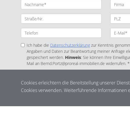
Ich habe die
Datenschutzerklärung
zur Kenntnis genomme
Angaben und Daten zur Beantwortung meiner Anfrage el
gespeichert werden.
Hinweis
: Sie können Ihre Einwilligu
Mail an Bernd.Portz@proreal-immobilien.de widerrufen. *
* Pflichtfelder
Cookies erleichtern die Bereitstellung unserer Diens
Cookies verwenden. Weiterführende Informationen er
© PROREAL Immobilien GmbH
Powered by Immonia GmbH