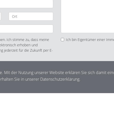
n. Ich stimme zu, dass meine
Ich bin Eigentümer einer Immo
ektronisch erhoben und
ng jederzeit für die Zukunft per E-
te. Mit der Nutzung unserer Website erklären Sie sich damit ein
halten Sie in unserer Datenschutzerklärung.
Impressum
Widerrufsbelehrung
Datenschutz
Sitemap